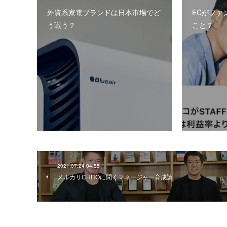
外資系家電ブランドは日本市場でど
ECがファ
う戦う？
こと？
2021.07.24 04:55
メルカリCHROに聞くマネージャー育成論