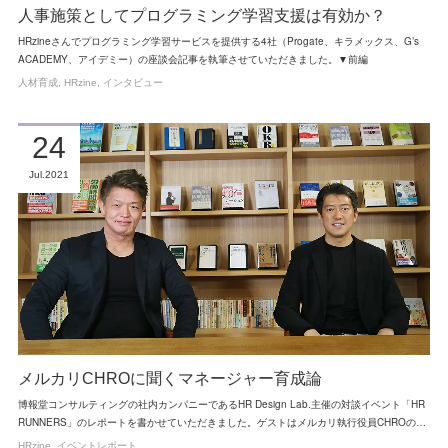
人事施策としてプログラミング学習支援は有効か？
HRzineさんでプログラミング学習サービスを提供する4社（Progate、キラメックス、G’s
ACADEMY、アイデミー）の座談会記事を執筆させていただきました。▼前編
人材育成
HRzine
インタビュー
24
Jul
2021
メルカリCHROに聞くマネージャー育成論
博報堂コンサルティングの社内カンパニーであるHR Design Lab.主催の対談イベント「HR
RUNNERS」のレポートを書かせていただきました。ゲストはメルカリ執行役員CHROの…
HRzine
イベントレポート