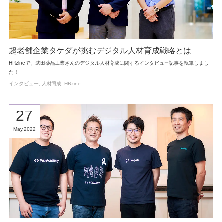
超老舗企業タケダが挑むデジタル人材育成戦略とは
HRzineで、武田薬品工業さんのデジタル人材育成に関するインタビュー記事を執筆しまし
た！
インタビュー
人材育成
HRzine
27
May
2022