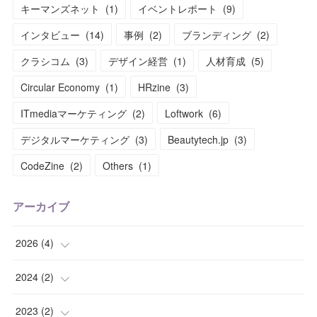
キーマンズネット
(
1
)
イベントレポート
(
9
)
インタビュー
(
14
)
事例
(
2
)
ブランディング
(
2
)
クラシコム
(
3
)
デザイン経営
(
1
)
人材育成
(
5
)
Circular Economy
(
1
)
HRzine
(
3
)
ITmediaマーケティング
(
2
)
Loftwork
(
6
)
デジタルマーケティング
(
3
)
Beautytech.jp
(
3
)
CodeZine
(
2
)
Others
(
1
)
アーカイブ
2026
(
4
)
(
1
)
2024
(
2
)
(
1
)
(
1
)
2023
(
2
)