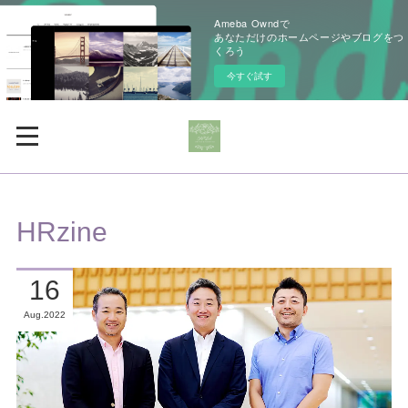
Ameba Owndで
あなただけのホームページやブログをつ
くろう
今すぐ試す
HRzine
16
Aug
2022